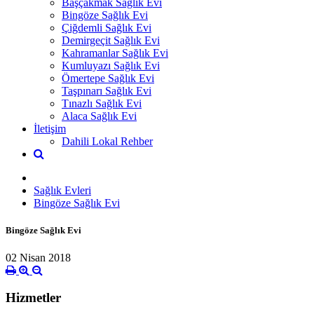
Başçakmak Sağlık Evi
Bingöze Sağlık Evi
Çiğdemli Sağlık Evi
Demirgeçit Sağlık Evi
Kahramanlar Sağlık Evi
Kumluyazı Sağlık Evi
Ömertepe Sağlık Evi
Taşpınarı Sağlık Evi
Tınazlı Sağlık Evi
Alaca Sağlık Evi
İletişim
Dahili Lokal Rehber
Sağlık Evleri
Bingöze Sağlık Evi
Bingöze Sağlık Evi
02 Nisan 2018
Hizmetler