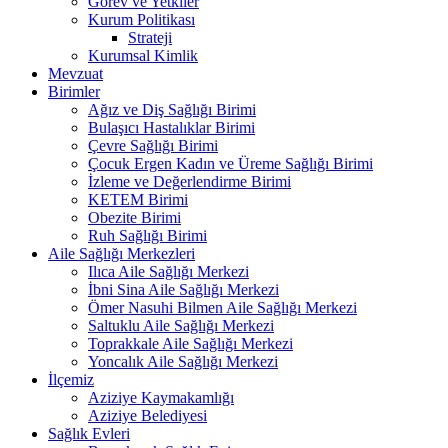
Görev ve Yetkiler
Kurum Politikası
Strateji
Kurumsal Kimlik
Mevzuat
Birimler
Ağız ve Diş Sağlığı Birimi
Bulaşıcı Hastalıklar Birimi
Çevre Sağlığı Birimi
Çocuk Ergen Kadın ve Üreme Sağlığı Birimi
İzleme ve Değerlendirme Birimi
KETEM Birimi
Obezite Birimi
Ruh Sağlığı Birimi
Aile Sağlığı Merkezleri
Ilıca Aile Sağlığı Merkezi
İbni Sina Aile Sağlığı Merkezi
Ömer Nasuhi Bilmen Aile Sağlığı Merkezi
Saltuklu Aile Sağlığı Merkezi
Toprakkale Aile Sağlığı Merkezi
Yoncalık Aile Sağlığı Merkezi
İlçemiz
Aziziye Kaymakamlığı
Aziziye Belediyesi
Sağlık Evleri